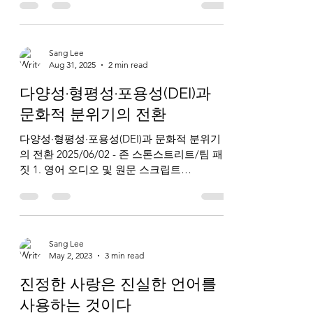
christians-2/ 2. 한국어 오디오 및 번역 스크립
트 (1) 한국어 오디오 :
https://youtu.be/swda10X-2Oo (2) 번역 스크
Sang Lee
립트 : 엘리야는 바알의 선지자들과 갈멜산에
Aug 31, 2025
2 min read
서 놀라운 승리를 거둔 후 깊은 우울에 빠졌
다. 그는 하나님께서 기적적으로 일하시는 것
다양성·형평성·포용성(DEI)과
을 직접 보았고, 온 이스라엘 앞에서 누가 참
문화적 분위기의 전환
된 하나님인지를 증명했다. 그러나 그 직후 엘
리야는 하나님께서 자신을 이세벨로부터 보
다양성·형평성·포용성(DEI)과 문화적 분위기
호하실 수 있을지 의심하며, 자신만이 남은 신
의 전환 2025/06/02 - 존 스톤스트리트/팀 패
실한 자라고 잘못 믿었다. “내가 만군의 하나
짓 1. 영어 오디오 및 원문 스크립트
님 여호와께 열심이 유별하오니, 이는 이스라
https://www.breakpoint.org/dei-and-the-
엘 자손이 주의 언약을 버리고 주의 제단을 헐
vibe-shift-why-fideli...
며 칼로 주의 선지자들을 죽였음이니이다. 오
직 나만 남았거늘 그들이 내 생명을
Sang Lee
May 2, 2023
3 min read
진정한 사랑은 진실한 언어를
사용하는 것이다