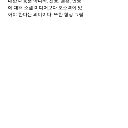
대한 대응뿐 아니라, 전통, 결혼, 인생
에 대해 소셜 미디어보다 호소력이 있
어야 한다는 의미이다. 또한 항상 그렇
듯이 그러기 위해서는, 여성을 높이 보
시고 대우해 주셔서 많은 사람들이 그
분의 교회를 당대 반문화적인 희망의 
장소로 여기게 하신 구세주께 호소하
는 것도 포함되어야 한다.
#교육
#양육권
#정신건강
#정치
#정
부
#Education
#ParentalRights
#Ment
alHealth
#Poltics
#Government
See All
Recent Posts