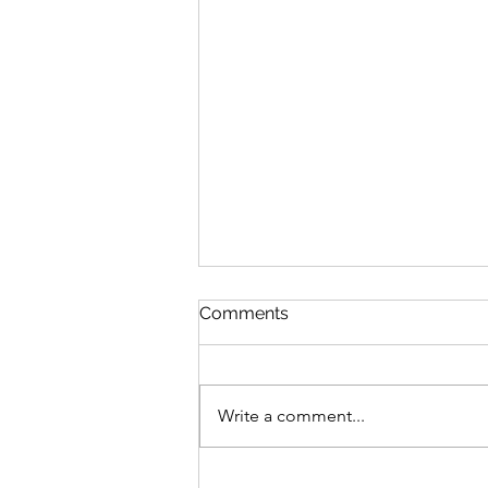
CGN TV 케이티 파우스트 인
Comments
터뷰(레디온: 이홍렬 진행)
CGN TV 레디온 30편 (이홍렬 진
행)에 작가 케이티 파우스트가 출
Write a comment...
연하여 인터뷰를 하였습니다 (13분
37초 이후 부터 ) 30편 뉴스이슈, 스
승의 날, 아이들은 정말 괜찮을까?