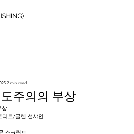
SHING)
025
2 min read
교도주의의 부상
부상
톤스트리트/글렌 선샤인
원문 스크립트