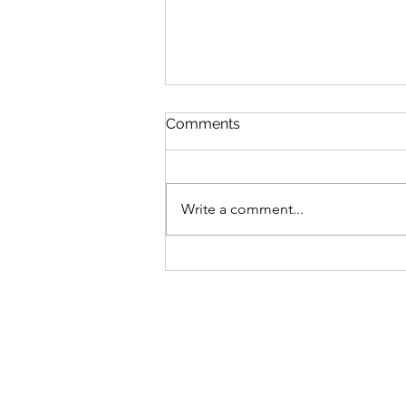
CGN TV 케이티 파우스트 인
Comments
터뷰(레디온: 이홍렬 진행)
CGN TV 레디온 30편 (이홍렬 진
행)에 작가 케이티 파우스트가 출
Write a comment...
연하여 인터뷰를 하였습니다 (13분
37초 이후 부터 ) 30편 뉴스이슈, 스
승의 날, 아이들은 정말 괜찮을까?
저자 대담 | 레디온 | CGNTV