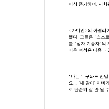
이상 증가하여, 시험
<가디언>의 아멜리아
했다. 그들은 “스스
를 “정자 기증자”의
미혼 여성은 다음과 
"나는 누구와도 만날
요… [내 딸이] 아
로 단순히 잘 안 될