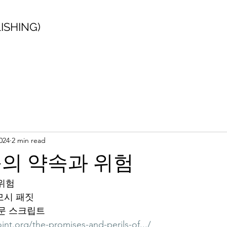
SHING)
024
2 min read
의 약속과 위험
위험
모시 패짓
원문 스크립트
nt.org/the-promises-and-perils-of.../