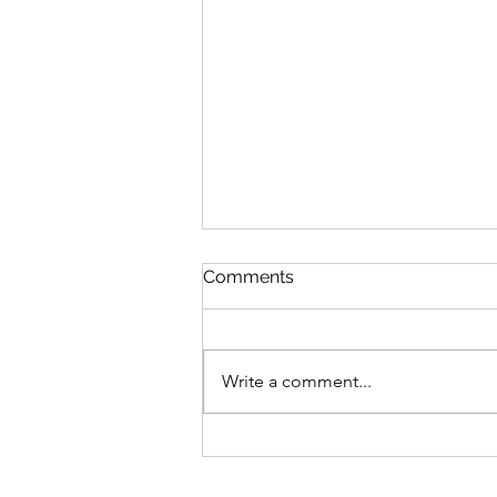
CGN TV 케이티 파우스트 인
Comments
터뷰(레디온: 이홍렬 진행)
CGN TV 레디온 30편 (이홍렬 진
행)에 작가 케이티 파우스트가 출
Write a comment...
연하여 인터뷰를 하였습니다 (13분
37초 이후 부터 ) 30편 뉴스이슈, 스
승의 날, 아이들은 정말 괜찮을까?
저자 대담 | 레디온 | CGNTV