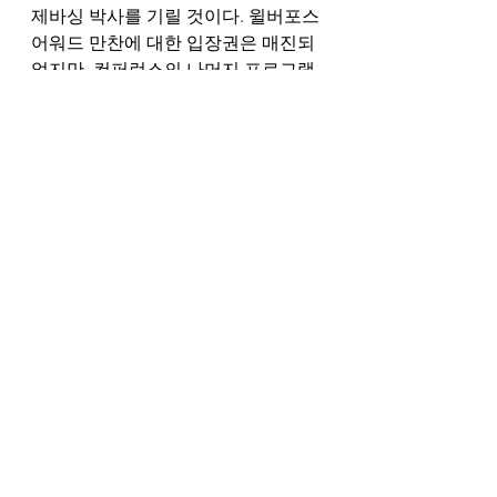
제바싱 박사를 기릴 것이다. 윌버포스 
어워드 만찬에 대한 입장권은 매진되
었지만, 컨퍼런스의 나머지 프로그램
에 대한 입장권은 
colsonconference.org
 에서 구매할 
수 있다.
#CCNC
#기독교역사
#종교의자유
See All
Recent Posts