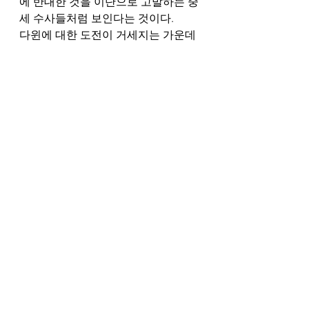
에 반대한 것을 이단으로 고발하는 중
세 수사들처럼 보인다는 것이다. 
다윈에 대한 도전이 거세지는 가운데 
우리는, "정착된 과학"이란 것이 왜 그
렇게 형편없는 신이 되었는지에 대해 
분명히 말할 수 있어야 한다. 그리고 
우리는 과학과 과학자들이 이 오래된 
이론이 신조로 변해 버린 것에 도전하
고, 과학이 과학의 기준에 따르도록 이
의를 제기해야 한다. 결국, 다윈의 진
화론이 지금처럼 적합하게 보이지 않
는다면 살아남아서도 안된다.
#생물학
#변화
#다윈
#다윈설
#진화
#
자연선택
#기원
#Biology
#change
#Darwin
#Darwinism
#Evolution
#naturalselection
#origin