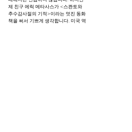
제 친구 에릭 메타사스가 <스콴토와 
추수감사절의 기적>이라는 멋진 동화
책을 써서 기쁘게 생각합니다. 미국 역
사의 흐름을 바꾼 '하나님이 보내신 특
별한 도구'에 대해 아이들에게 가르칠 
수 있는 책이라서 적극 추천합니다." 
물론 척 콜슨의 이야기도 “하나님이 
보내신 특별한 도구”에 대한 이야기이
다. 브레이크포인트와 콜슨 센터의 모
두가 감사하는 일은 하나님께서 척의 
마음과 정신을 구속하셔서 재소자와 
그 가족을 위해 겸손하게 봉사하는 삶
을 살게 하시고, 우리에게 그리스도인
처럼 생각하고 살도록 가르치셨다는 
점이다.