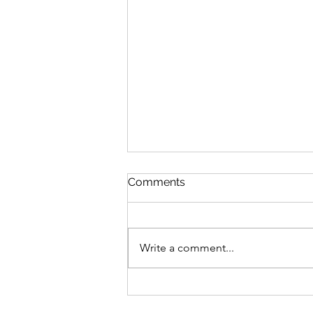
CGN TV 케이티 파우스트 인
Comments
터뷰(레디온: 이홍렬 진행)
CGN TV 레디온 30편 (이홍렬 진
행)에 작가 케이티 파우스트가 출
Write a comment...
연하여 인터뷰를 하였습니다 (13분
37초 이후 부터 ) 30편 뉴스이슈, 스
승의 날, 아이들은 정말 괜찮을까?
저자 대담 | 레디온 | CGNTV