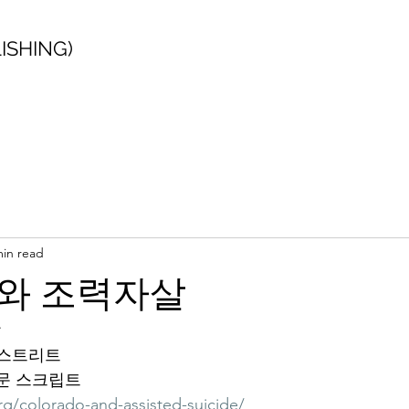
SHING)
min read
와 조력자살
살
 스톤스트리트
원문 스크립트
rg/colorado-and-assisted-suicide/