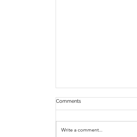
CGN TV 케이티 파우스트 인
Comments
터뷰(레디온: 이홍렬 진행)
CGN TV 레디온 30편 (이홍렬 진
행)에 작가 케이티 파우스트가 출
Write a comment...
연하여 인터뷰를 하였습니다 (13분