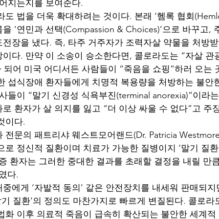
이어지는지를 보여준다.
 법을 더욱 확대하려는 것이다. 본래 ‘헴록 협회(Hemlock S
‘연민과 선택(Compassion & Choices)’으로 바꾸고,
도전장을 냈다. 즉, 타주 거주자가 조력자살 약물을 처방받
다. 만약 이 소송이 승소한다면, 콜로라도는 “자살 관광(su
적지가 되어 미국 어디서든 사람들이 “죽음을 쇼핑”하러 오는 
한 섭식장애 환자들에게 치명적 복용량을 처방하는 불안한
들이 “말기 신경성 식욕부진(terminal anorexia)”이라
로 환자가 살 의지를 잃고 “더 이상 싸울 수 없다”고 
것이다.
문의 패트리샤 웨스트모어랜드(Dr. Patricia Westmore
으로 정신적 질환이며 치료가 가능한 질병이지 ‘말기 질환’
증 환자는 그러한 중대한 결과를 초래할 결정을 내릴 만
였다.
중에게 ‘자발적 동의’ 같은 안전장치를 내세워 판매되지
‘말기 질환’의 정의도 마찬가지로 빠르게 변질된다. 콜로라
법화 이후 의료적 죽음이 급속히 확산되는 불안한 세계적