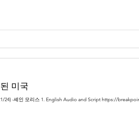
된 미국
-셰인 모리스 1. English Audio and Script https://breakpoint.o